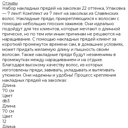
Отзывы
Набор накладных прядей на заколках 22 оттенка, Упаковка
— 7 лент! Комплект из 7 лент на заколках из Славянских
волос. Накладные пряди, прикрепляющихся к волосам с
помощью небольших плоских зажимов. Они идеально
подойдут для тех клиентов, которые мечтают о длинной
прическе, но по тем или иным причинам не решаются на
наращивание. С помощью накладных прядей клиент за
короткий промежуток времени сам, в домашних условиях,
может придать желаемую длину и пышность своим
волосам. Также накладные пряди будут незаменимы в
промежутках между наращиванием и на отдыхе.
Благодаря высокому качеству волос, из которых
изготовлены пряди, завивать, укладывать и вытягивать
утюжком. Они надежны и удобны! Процесс крепления
накладных прядей на заколках:
Длина
70 см
Цвет
db3
Длина
70 см
Цвет
12
Длина